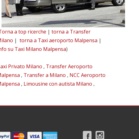
Torna a top ricerche
|
torna a Transfer
ilano
|
torna a Taxi aeroporto Malpensa
|
nfo su Taxi Milano Malpensa
)
axi Privato Milano
,
Transfer Aeroporto
alpensa
,
Transfer a Milano
,
NCC Aeroporto
alpensa
,
Limousine con autista Milano
,