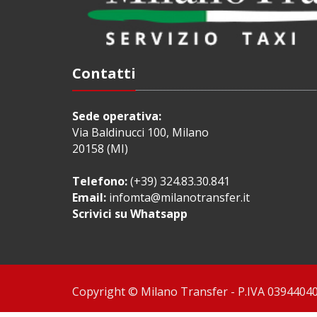
Contatti
Sede operativa:
Via Baldinucci 100, Milano
20158 (MI)
Telefono:
(+39) 324.83.30.841
Email:
infomta@milanotransfer.it
Scrivici su Whatsapp
Copyright © Milano Transfer - P.IVA 03944040967 