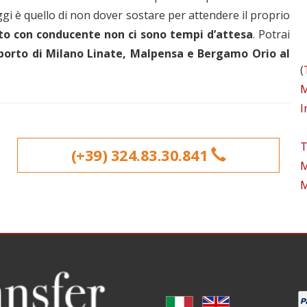
ggi è quello di non dover sostare per attendere il proprio
uto con conducente non ci sono tempi d’attesa
. Potrai
oporto di Milano Linate, Malpensa e Bergamo Orio al
(
M
I
T
(+39) 324.83.30.841
M
M