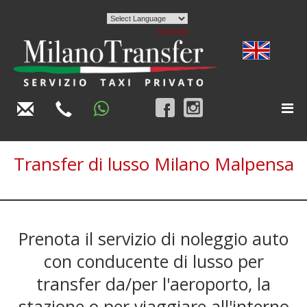
Powered by
Translate
Togg
navi
Transfer di lusso Milano Malpensa
Prenota il servizio di noleggio auto
con conducente di lusso per
transfer da/per l'aeroporto, la
stazione o per viaggiare all'interno